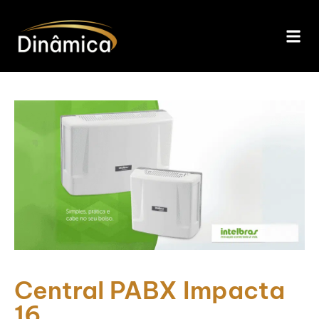
Central PABX Impacta
16