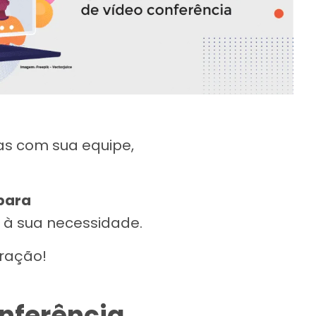
ias com sua equipe,
 para
 à sua necessidade.
oração!
onferência