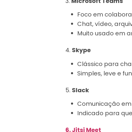
3.
Microsoft Teams
Foco em colabora
Chat, vídeo, arqui
Muito usado em a
4.
Skype
Clássico para ch
Simples, leve e f
5.
Slack
Comunicação em 
Indicado para que
6. Jitsi Meet