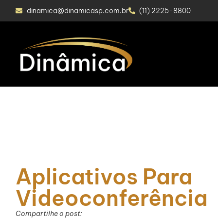
dinamica@dinamicasp.com.br
(11) 2225-8800
Aplicativos Para
Videoconferência
Compartilhe o post: