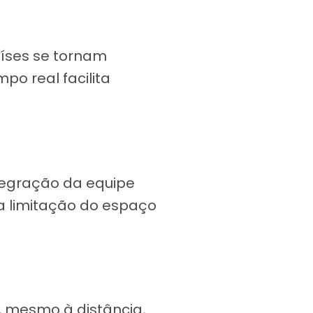
aíses se tornam
po real facilita
egração da equipe
 a limitação do espaço
s, mesmo à distância,