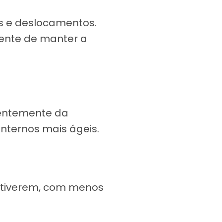
s e deslocamentos.
ente de manter a
entemente da
internos mais ágeis.
stiverem, com menos