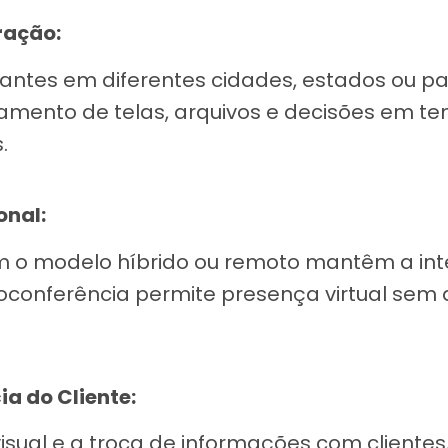
ração:
antes em diferentes cidades, estados ou p
amento de telas, arquivos e decisões em tem
.
onal:
 o modelo híbrido ou remoto mantêm a int
eoconferência permite presença virtual sem
ia do Cliente:
 visual e a troca de informações com cliente